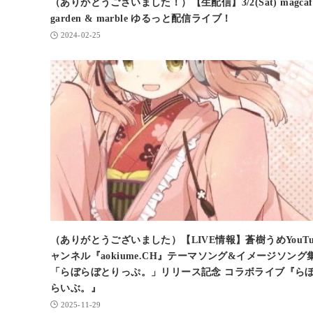
（ありがとうございました！）【生配信】3/2(Sat) magcafe
garden & marble ゆるっと配信ライブ！
2024-02-25
（ありがとうございました）【LIVE情報】蒼樹うめYouTu
ャンネル『aokiume.CH』テーマソング&イメージソング
「らぼらぼとりっぷ。」リリース記念 コラボライブ『ら
らいぶ。』
2025-11-29