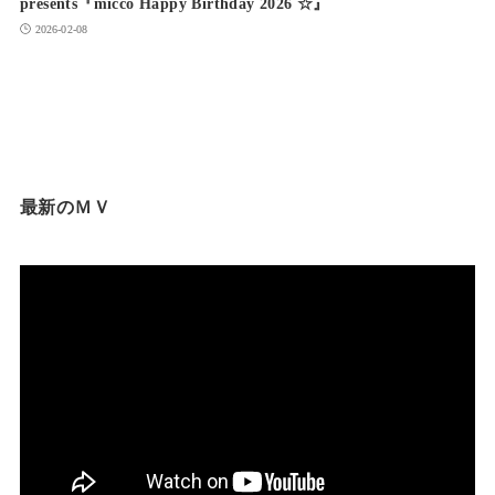
presents『micco Happy Birthday 2026 ☆』
2026-02-08
最新のＭＶ