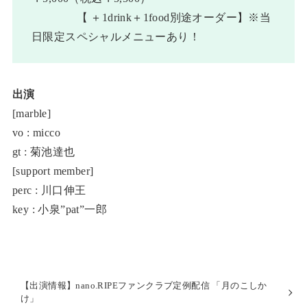
【 ＋1drink＋1food別途オーダー】※当
日限定スペシャルメニューあり！
出演
[marble]
vo : micco
gt : 菊池達也
[support member]
perc : 川口伸王
key : 小泉”pat”一郎
【出演情報】nano.RIPEファンクラブ定例配信 「月のこしか
け」